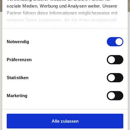
soziale Medien, Werbung und Analysen weiter. Unsere
Partner führen diese Informationen möglicherweise mit
weiteren Daten zusammen, die Sie ihnen bereitgestellt
Tabea sucht
haben oder die sie im Rahmen Ihrer Nutzung der Dienste
gesammelt haben.
Einwilligungsauswahl
Unterstützung
Notwendig
Präferenzen
Spendenkonto
Statistiken
Bankhaus Neelmeyer
Marketing
DE 51290200004803771700
BIC: NEELDE22XXX
Spendenbescheinigungen werden ausgestellt
Alle zulassen