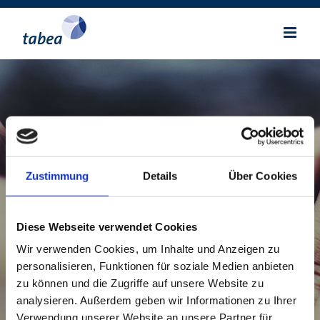
Zum
Inhalt
springen
Helfen Sie uns zu
helfen!
Zustimmung
Details
Über Cookies
Helfen Sie ihr beim Helfen mit einer freundlichen
Diese Webseite verwendet Cookies
Spende zu unserem Engagement für Menschen in
Wir verwenden Cookies, um Inhalte und Anzeigen zu
unserer Gesellschaft.
personalisieren, Funktionen für soziale Medien anbieten
zu können und die Zugriffe auf unsere Website zu
analysieren. Außerdem geben wir Informationen zu Ihrer
Verwendung unserer Website an unsere Partner für